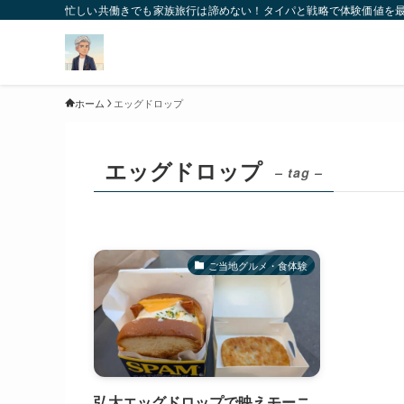
忙しい共働きでも家族旅行は諦めない！タイパと戦略で体験価値を
ホーム
エッグドロップ
エッグドロップ
– tag –
ご当地グルメ・食体験
弘大エッグドロップで映えモーニ