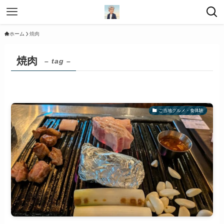
ホーム
焼肉
焼肉
– tag –
ご当地グルメ・食体験