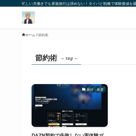
忙しい共働きでも家族旅行は諦めない！タイパと戦略で体験価値を
ホーム
節約術
節約術
– tag –
旅行・旅育
DAZN契約で失敗しない実体験ガ