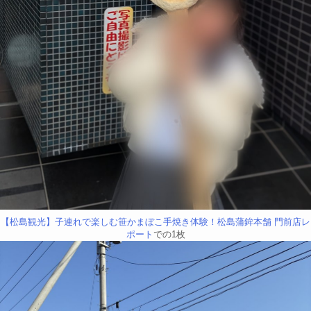
【松島観光】子連れで楽しむ笹かまぼこ手焼き体験！松島蒲鉾本舗 門前店レ
ポート
での1枚