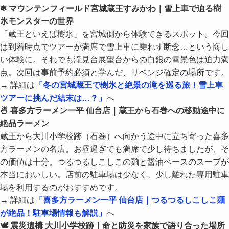
❄ マウンテンフィールド宮城蔵王すみかわ｜雪上車で迫る樹
氷モンスターの世界
「蔵王といえば樹氷」を宮城側から体験できるスポット。今回
は到着時点でツアーが満席で雪上車に乗れず断念…という悔し
い体験に。それでも滝見台展望台からの白銀の雪景色は迫力満
点。次回は事前予約必須と学んだ、リベンジ確定の場所です。
→ 詳細は
「冬の宮城蔵王で樹氷と絶景の滝を巡る旅！雪上車
ツアーに挑んだ結末は…？」
へ
🍜 喜多方ラーメン一平 仙台店｜蔵王から石巻への移動途中に
絶品ラーメン
蔵王から大川小学校跡（石巻）へ向かう途中に立ち寄った喜多
方ラーメンの名店。お昼過ぎでも満席で少し待ちましたが、そ
の価値は十分。つるつるしこしこの麺と醤油ベースのスープが
本当においしい。店前の駐車場は少なく、少し離れた専用駐車
場を利用するのがおすすめです。
→ 詳細は
「喜多方ラーメン一平 仙台店｜つるつるしこしこ麺
が絶品！駐車場情報も解説」
へ
🕊 震災遺構 大川小学校跡｜命と防災を家族で語り合った場所