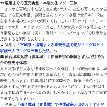
🦈 塩竈まぐろ直売食堂｜本場の生マグロ三昧
「せっかく宮城に来たなら魚を食べたい」と立ち寄ったのが塩
竈まぐろ直売食堂。静岡と並んでマグロ水揚げ量日本1・2位
を争う本場の生マグロが安くておいしい！私は中トロ丼、マイ
はユッケ丼、メイはマグロ丼と、3人が全員マグロを選ぶとい
う素晴らしい展開（笑）。近所のコインパーキングで駐車券を
持参すると割引もあります。
→ 詳細は
「宮城県・塩竈まぐろ直売食堂で絶品生マグロ丼！
家族三人でマグロ三昧した話」
へ
🏯 仙台城本丸跡（青葉城）｜伊達政宗の銅像とずんだ餅で仙
台の歴史を体感
見上げるほど大きな伊達政宗公の銅像は、仙台観光の象徴。城
跡からの仙台市街の眺望も素晴らしく、青葉城の間取り展示で
歴史も学べます。駐車場は1時間600円で、銅像・景色・お土
産屋・ずんだ餅まで全部回るとちょうど1時間。ずんだ餅は生
まれて初めて食べたら豆の味がしっかりした上品な甘さに家族
全員でうなりました。
→ 詳細は
「仙台城跡（青葉城）で伊達政宗と出会う！ずんだ