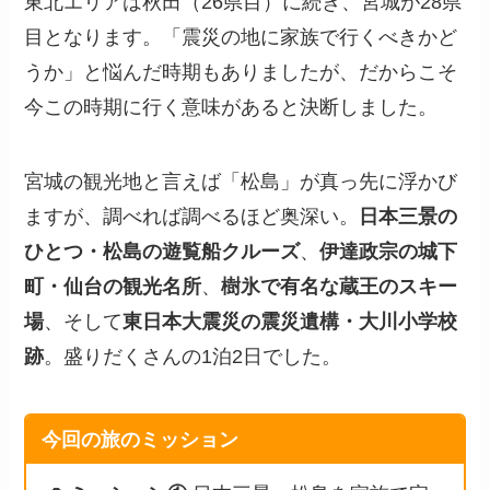
東北エリアは秋田（26県目）に続き、宮城が28県
目となります。「震災の地に家族で行くべきかど
うか」と悩んだ時期もありましたが、だからこそ
今この時期に行く意味があると決断しました。
宮城の観光地と言えば「松島」が真っ先に浮かび
ますが、調べれば調べるほど奥深い。
日本三景の
ひとつ・松島の遊覧船クルーズ
、
伊達政宗の城下
町・仙台の観光名所
、
樹氷で有名な蔵王のスキー
場
、そして
東日本大震災の震災遺構・大川小学校
跡
。盛りだくさんの1泊2日でした。
今回の旅のミッション