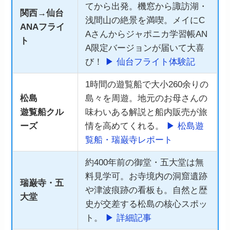
てから出発。機窓から諏訪湖・
関西→仙台
浅間山の絶景を満喫。メイにC
ANAフライ
Aさんからジャポニカ学習帳AN
ト
A限定バージョンが届いて大喜
び！
▶ 仙台フライト体験記
1時間の遊覧船で大小260余りの
松島
島々を周遊。地元のお母さんの
遊覧船クル
味わいある解説と船内販売が旅
ーズ
情を高めてくれる。
▶ 松島遊
覧船・瑞巌寺レポート
約400年前の御堂・五大堂は無
料見学可。お寺境内の洞窟遺跡
瑞巌寺・五
や津波痕跡の看板も。自然と歴
大堂
史が交差する松島の核心スポッ
ト。
▶ 詳細記事