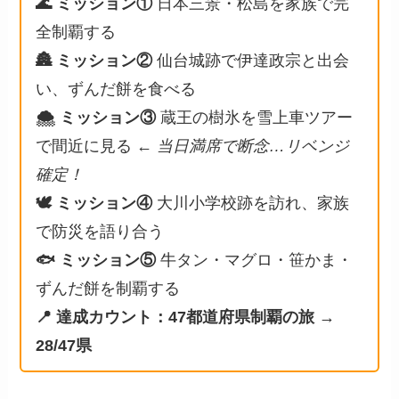
🌊 ミッション①
日本三景・松島を家族で完
全制覇する
🏯 ミッション②
仙台城跡で伊達政宗と出会
い、ずんだ餅を食べる
🌨 ミッション③
蔵王の樹氷を雪上車ツアー
で間近に見る ←
当日満席で断念…リベンジ
確定！
🕊 ミッション④
大川小学校跡を訪れ、家族
で防災を語り合う
🐟 ミッション⑤
牛タン・マグロ・笹かま・
ずんだ餅を制覇する
📍 達成カウント：47都道府県制覇の旅 →
28/47県