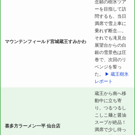
念願の樹氷ツア
ーを目指して訪
問するも、当日
満席で雪上車に
乗れず断念…。
それでも滝見台
マウンテンフィールド宮城蔵王すみかわ
展望台からの白
銀の雪景色は圧
巻で、次回のリ
ベンジを誓っ
た。
▶ 蔵王樹氷
レポート
蔵王から南へ移
動中に立ち寄
り。つるつるし
こしこ麺と醤油
スープが絶品！
喜多方ラーメン一平 仙台店
満席で少し待っ