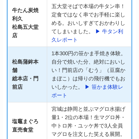
五大堂そばで本場の牛タン串！
牛たん炭焼
定食ではなく串でお手軽に楽し
利久
める。おいしすぎておかわりし
松島五大堂
てしまいました。
▶ 牛タン利
店
久レポート
1本300円の笹かま手焼き体験。
松島蒲鉾本
自分で焼いた分、絶対においし
舗
い！門前店の「むう」（豆腐か
総本店・門
まぼこ）は帰りの飛行機でもお
前店
いしかった。
▶ 笹かま体験レ
ポート
宮城は静岡と並ぶマグロ水揚げ
量1・2位の本場！生マグロ丼・
塩竈まぐろ
中トロ丼・ユッケ丼で3人全員
直売食堂
マグロを注文した笑える展開。