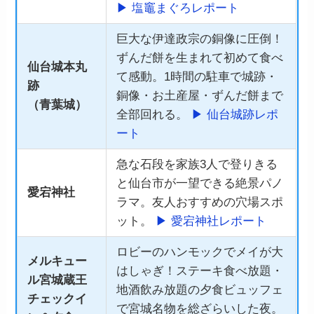
▶ 塩竈まぐろレポート
巨大な伊達政宗の銅像に圧倒！
ずんだ餅を生まれて初めて食べ
仙台城本丸
て感動。1時間の駐車で城跡・
跡
銅像・お土産屋・ずんだ餅まで
（青葉城）
全部回れる。
▶ 仙台城跡レポ
ート
急な石段を家族3人で登りきる
と仙台市が一望できる絶景パノ
愛宕神社
ラマ。友人おすすめの穴場スポ
ット。
▶ 愛宕神社レポート
ロビーのハンモックでメイが大
メルキュー
はしゃぎ！ステーキ食べ放題・
ル宮城蔵王
地酒飲み放題の夕食ビュッフェ
チェックイ
で宮城名物を総ざらいした夜。