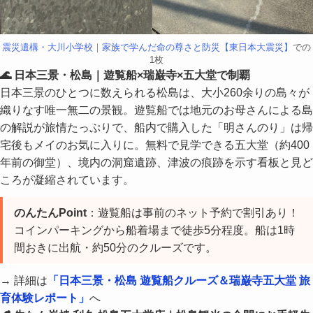
震災遺構・大川小学校｜家族で学んだ命の尊さと防災【東日本大震災】
での
1枚
🌊 日本三景・松島｜遊覧船×瑞巌寺×五大堂で制覇
日本三景のひとつに数えられる松島は、大小260余りの島々が
織りなす唯一無二の景観。遊覧船では地元のお母さんによる島
の解説が旅情たっぷりで、船内で購入した「明さんのり」は帰
宅後もメイのお気に入りに。無料で見学できる五大堂（約400
年前の御堂）、境内の洞窟遺跡、津波の痕跡を示す看板と見ど
ころが凝縮されています。
のんたんPoint
：遊覧船は事前のネット予約で割引あり！
コインパーキングから船着場まで徒歩5分程度。船は1時
間おきに出航・約50分のクルーズです。
→ 詳細は
「日本三景・松島 遊覧船クルーズ＆瑞巌寺五大堂 旅
育体験レポート」
へ