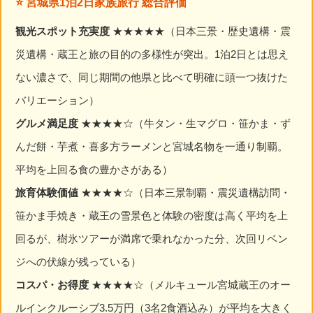
⭐ 宮城県1泊2日家族旅行 総合評価
観光スポット充実度
★★★★★（日本三景・歴史遺構・震
災遺構・蔵王と旅の目的の多様性が突出。1泊2日とは思え
ない濃さで、同じ期間の他県と比べて明確に頭一つ抜けた
バリエーション）
グルメ満足度
★★★★☆（牛タン・生マグロ・笹かま・ず
んだ餅・芋煮・喜多方ラーメンと宮城名物を一通り制覇。
平均を上回る食の豊かさがある）
旅育体験価値
★★★★☆（日本三景制覇・震災遺構訪問・
笹かま手焼き・蔵王の雪景色と体験の密度は高く平均を上
回るが、樹氷ツアーが満席で乗れなかった分、次回リベン
ジへの伏線が残っている）
コスパ・お得度
★★★★☆（メルキュール宮城蔵王のオー
ルインクルーシブ3.5万円（3名2食酒込み）が平均を大きく