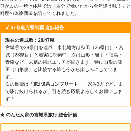
笹かまの手焼き体験では「自分で焼いたから全然違う味！」と
料理の体験価値を語ってくれました。
🗾 47都道府県制覇 進捗報告
現在の達成数：28/47県
宮城県で28県目を達成！東北地方は秋田（26県目）・宮
城（28県目）と着実に制覇中。次は山形・岩手・福島・
青森など、未踏の東北エリアが続きます。特に山形の蔵
王（山形側）と比較する旅も今から楽しみにしていま
す。
次の目標は
「東北6県コンプリート」
！家族3人でどこま
で駆け抜けられるか、引き続き応援よろしくお願いしま
す！
★ のんたん家の宮城県旅行 総合評価