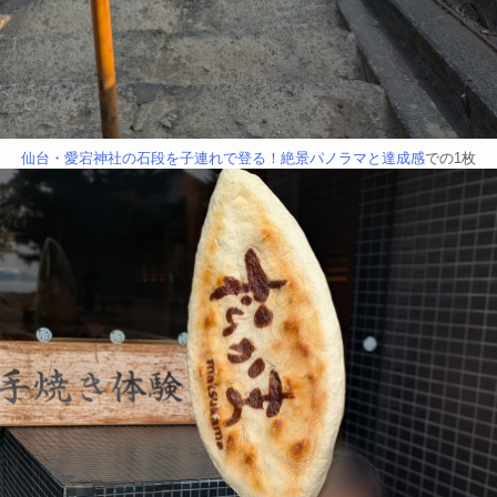
仙台・愛宕神社の石段を子連れで登る！絶景パノラマと達成感
での1枚