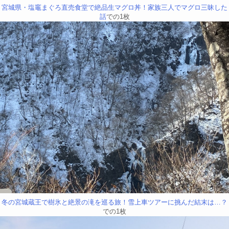
宮城県・塩竈まぐろ直売食堂で絶品生マグロ丼！家族三人でマグロ三昧した
話
での1枚
冬の宮城蔵王で樹氷と絶景の滝を巡る旅！雪上車ツアーに挑んだ結末は…？
での1枚