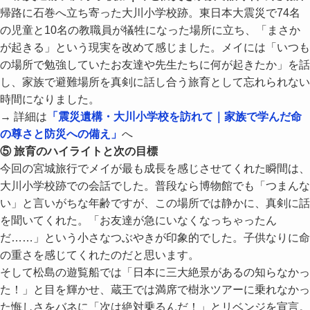
帰路に石巻へ立ち寄った大川小学校跡。東日本大震災で74名
の児童と10名の教職員が犠牲になった場所に立ち、「まさか
が起きる」という現実を改めて感じました。メイには「いつも
の場所で勉強していたお友達や先生たちに何が起きたか」を話
し、家族で避難場所を真剣に話し合う旅育として忘れられない
時間になりました。
→ 詳細は
「震災遺構・大川小学校を訪れて｜家族で学んだ命
の尊さと防災への備え」
へ
⑤ 旅育のハイライトと次の目標
今回の宮城旅行でメイが最も成長を感じさせてくれた瞬間は、
大川小学校跡での会話でした。普段なら博物館でも「つまんな
い」と言いがちな年齢ですが、この場所では静かに、真剣に話
を聞いてくれた。「お友達が急にいなくなっちゃったん
だ……」という小さなつぶやきが印象的でした。子供なりに命
の重さを感じてくれたのだと思います。
そして松島の遊覧船では「日本に三大絶景があるの知らなかっ
た！」と目を輝かせ、蔵王では満席で樹氷ツアーに乗れなかっ
た悔しさをバネに「次は絶対乗るんだ！」とリベンジを宣言。