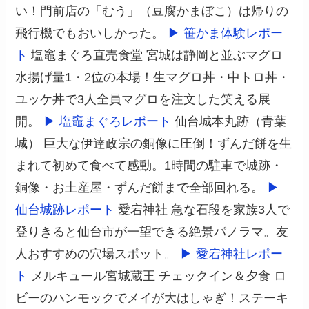
い！門前店の「むう」（豆腐かまぼこ）は帰りの
飛行機でもおいしかった。
▶ 笹かま体験レポー
ト
塩竈まぐろ直売食堂 宮城は静岡と並ぶマグロ
水揚げ量1・2位の本場！生マグロ丼・中トロ丼・
ユッケ丼で3人全員マグロを注文した笑える展
開。
▶ 塩竈まぐろレポート
仙台城本丸跡（青葉
城） 巨大な伊達政宗の銅像に圧倒！ずんだ餅を生
まれて初めて食べて感動。1時間の駐車で城跡・
銅像・お土産屋・ずんだ餅まで全部回れる。
▶
仙台城跡レポート
愛宕神社 急な石段を家族3人で
登りきると仙台市が一望できる絶景パノラマ。友
人おすすめの穴場スポット。
▶ 愛宕神社レポー
ト
メルキュール宮城蔵王 チェックイン＆夕食 ロ
ビーのハンモックでメイが大はしゃぎ！ステーキ