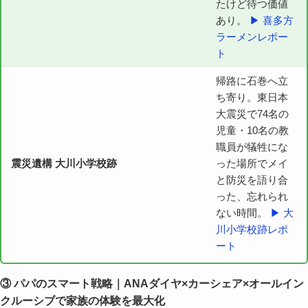
たけど待つ価値
あり。
▶ 喜多方
ラーメンレポー
ト
帰路に石巻へ立
ち寄り。東日本
大震災で74名の
児童・10名の教
職員が犠牲にな
震災遺構 大川小学校跡
った場所でメイ
と防災を語り合
った、忘れられ
ない時間。
▶ 大
川小学校跡レポ
ート
③ パパのスマート戦略｜ANAダイヤ×カーシェア×オールイン
クルーシブで家族の体験を最大化