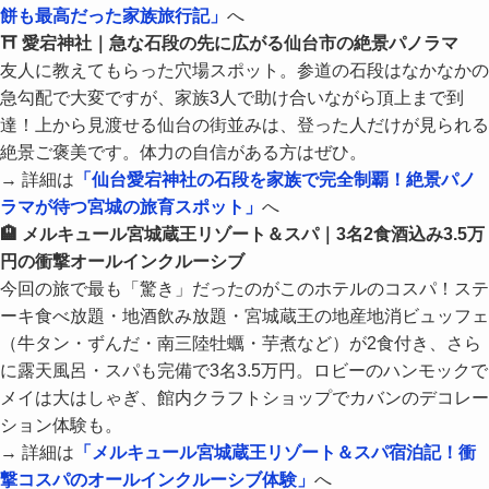
餅も最高だった家族旅行記」
へ
⛩ 愛宕神社｜急な石段の先に広がる仙台市の絶景パノラマ
友人に教えてもらった穴場スポット。参道の石段はなかなかの
急勾配で大変ですが、家族3人で助け合いながら頂上まで到
達！上から見渡せる仙台の街並みは、登った人だけが見られる
絶景ご褒美です。体力の自信がある方はぜひ。
→ 詳細は
「仙台愛宕神社の石段を家族で完全制覇！絶景パノ
ラマが待つ宮城の旅育スポット」
へ
🏨 メルキュール宮城蔵王リゾート＆スパ｜3名2食酒込み3.5万
円の衝撃オールインクルーシブ
今回の旅で最も「驚き」だったのがこのホテルのコスパ！ステ
ーキ食べ放題・地酒飲み放題・宮城蔵王の地産地消ビュッフェ
（牛タン・ずんだ・南三陸牡蠣・芋煮など）が2食付き、さら
に露天風呂・スパも完備で3名3.5万円。ロビーのハンモックで
メイは大はしゃぎ、館内クラフトショップでカバンのデコレー
ション体験も。
→ 詳細は
「メルキュール宮城蔵王リゾート＆スパ宿泊記！衝
撃コスパのオールインクルーシブ体験」
へ