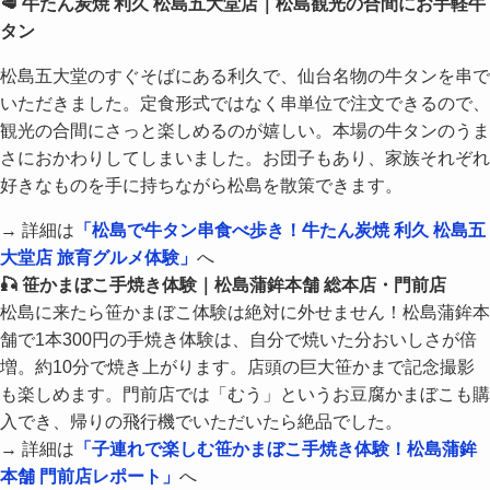
🥩 牛たん炭焼 利久 松島五大堂店｜松島観光の合間にお手軽牛
タン
松島五大堂のすぐそばにある利久で、仙台名物の牛タンを串で
いただきました。定食形式ではなく串単位で注文できるので、
観光の合間にさっと楽しめるのが嬉しい。本場の牛タンのうま
さにおかわりしてしまいました。お団子もあり、家族それぞれ
好きなものを手に持ちながら松島を散策できます。
→ 詳細は
「松島で牛タン串食べ歩き！牛たん炭焼 利久 松島五
大堂店 旅育グルメ体験」
へ
🎣 笹かまぼこ手焼き体験｜松島蒲鉾本舗 総本店・門前店
松島に来たら笹かまぼこ体験は絶対に外せません！松島蒲鉾本
舗で1本300円の手焼き体験は、自分で焼いた分おいしさが倍
増。約10分で焼き上がります。店頭の巨大笹かまで記念撮影
も楽しめます。門前店では「むう」というお豆腐かまぼこも購
入でき、帰りの飛行機でいただいたら絶品でした。
→ 詳細は
「子連れで楽しむ笹かまぼこ手焼き体験！松島蒲鉾
本舗 門前店レポート」
へ