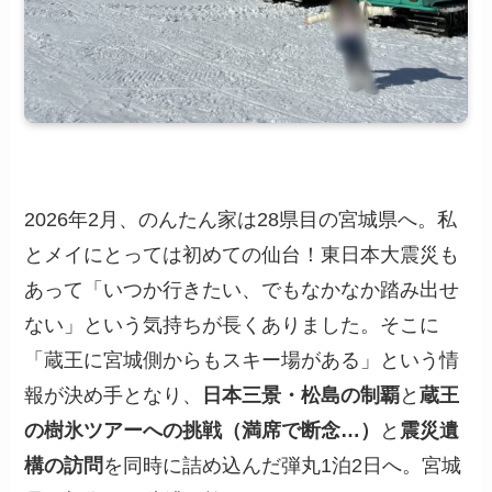
2026年2月、のんたん家は28県目の宮城県へ。私
とメイにとっては初めての仙台！東日本大震災も
あって「いつか行きたい、でもなかなか踏み出せ
ない」という気持ちが長くありました。そこに
「蔵王に宮城側からもスキー場がある」という情
報が決め手となり、
日本三景・松島の制覇
と
蔵王
の樹氷ツアーへの挑戦（満席で断念…）
と
震災遺
構の訪問
を同時に詰め込んだ弾丸1泊2日へ。宮城