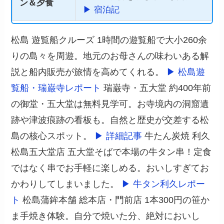
ン＆夕食
▶ 宿泊記
松島 遊覧船クルーズ 1時間の遊覧船で大小260余
りの島々を周遊。地元のお母さんの味わいある解
説と船内販売が旅情を高めてくれる。
▶ 松島遊
覧船・瑞巌寺レポート
瑞巌寺・五大堂 約400年前
の御堂・五大堂は無料見学可。お寺境内の洞窟遺
跡や津波痕跡の看板も。自然と歴史が交差する松
島の核心スポット。
▶ 詳細記事
牛たん炭焼 利久
松島五大堂店 五大堂そばで本場の牛タン串！定食
ではなく串でお手軽に楽しめる。おいしすぎてお
かわりしてしまいました。
▶ 牛タン利久レポー
ト
松島蒲鉾本舗 総本店・門前店 1本300円の笹か
ま手焼き体験。自分で焼いた分、絶対においし