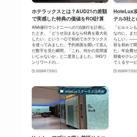
ホテラックスとは？AUD21の差額
HoteLu
で実感した特典の価値をROI計算
テル3社と
ANA修行でシドニーへの1泊旅行を計画し
「ヒルトンも
たとき、「どうせ泊まるなら特典を最大化
なのに、ま
したい」という一心で初めてホテラックス
らしい」——H
を使ってみました。予約画面を開いて並ん
前を初めて
だ数字を見た瞬間、「これ、何かの見間違
た。年会費
いじゃないか」と二度見しました。IHGワ
朝食やクレ
ンリワードの...
てくるサービス
2026年7月6日
2026年7月6
HoteLuxステータス活用術