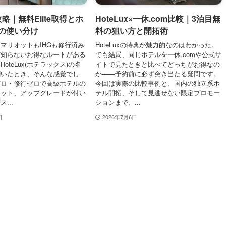
x攻略｜無料Elite取得とホ
HoteLux×一休.com比較｜3泊目無
の使い分け
料の狙い方と開拓術
マリオットもIHGも修行済み
HoteLuxの特典が魅力的なのはわかった。
だ知らないお得なルートがある
でも結局、同じホテルを一休.comや公式サ
oteLux(ホテラックス)の名
イトで見たときと比べてどっちがお得なの
聞いたとき、そんな感覚でし
か——予約前に必ず突き当たる疑問です。
ゼロ・修行ゼロで高級ホテルの
今回は実際の比較事例と、国内の独立系ホ
ジット、アップグレードが付い
テル開拓、そして見逃せない限定プロモー
...
ションまで、...
日
2026年7月6日