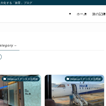
最大化する「旅育」ブログ
ホーム
旅の記録
ategory –
HoteLuxステータス活用術
HoteLuxステータス活用術