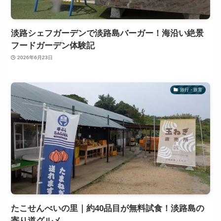
淡路シェフガーデンで淡路島バーガー！海沿い絶景
フードガーデン体験記
2026年6月23日
旅行・旅育
たこせんべいの里｜約40品目が無料試食！淡路島の
寄り道グルメ