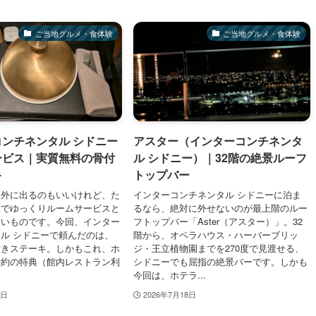
ご当地グルメ・食体験
ご当地グルメ・食体験
ンチネンタル シドニー
アスター（インターコンチネンタ
ービス｜実質無料の骨付
ル シドニー）｜32階の絶景ルーフ
キ
トップバー
、外に出るのもいいけれど、た
インターコンチネンタル シドニーに泊ま
屋でゆっくりルームサービスと
るなら、絶対に外せないのが最上階のルー
いいものです。今回、インター
フトップバー「Aster（アスター）」。32
ル シドニーで頼んだのは、
階から、オペラハウス・ハーバーブリッ
付きステーキ。しかもこれ、ホ
ジ・王立植物園までを270度で見渡せる、
予約の特典（館内レストラン利
シドニーでも屈指の絶景バーです。しかも
今回は、ホテラ...
8日
2026年7月18日