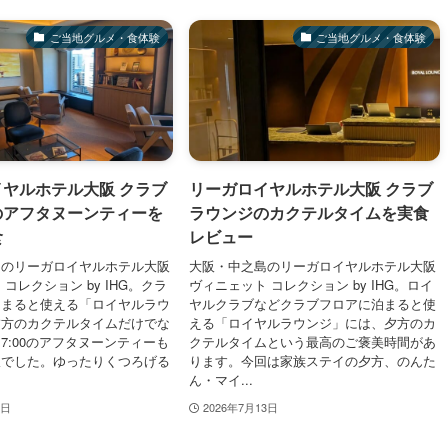
ご当地グルメ・食体験
ご当地グルメ・食体験
ヤルホテル大阪 クラブ
リーガロイヤルホテル大阪 クラブ
のアフタヌーンティーを
ラウンジのカクテルタイムを実食
食
レビュー
島のリーガロイヤルホテル大阪
大阪・中之島のリーガロイヤルホテル大阪
コレクション by IHG。クラ
ヴィニェット コレクション by IHG。ロイ
泊まると使える「ロイヤルラウ
ヤルクラブなどクラブフロアに泊まると使
夕方のカクテルタイムだけでな
える「ロイヤルラウンジ」には、夕方のカ
〜17:00のアフタヌーンティーも
クテルタイムという最高のご褒美時間があ
沢でした。ゆったりくつろげる
ります。今回は家族ステイの夕方、のんた
ん・マイ...
3日
2026年7月13日