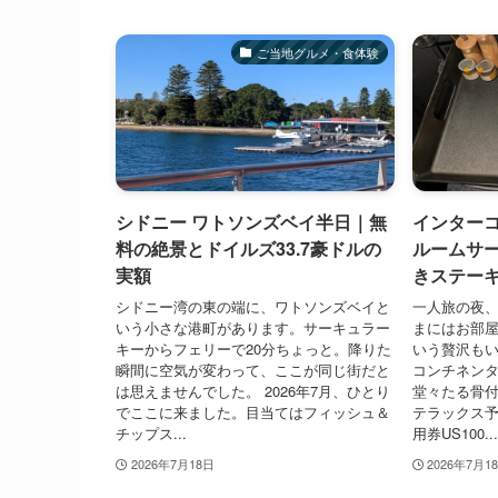
ご当地グルメ・食体験
シドニー ワトソンズベイ半日｜無
インターコ
料の絶景とドイルズ33.7豪ドルの
ルームサ
実額
きステー
シドニー湾の東の端に、ワトソンズベイと
一人旅の夜
いう小さな港町があります。サーキュラー
まにはお部
キーからフェリーで20分ちょっと。降りた
いう贅沢も
瞬間に空気が変わって、ここが同じ街だと
コンチネンタ
は思えませんでした。 2026年7月、ひとり
堂々たる骨
でここに来ました。目当てはフィッシュ＆
テラックス
チップス...
用券US100...
2026年7月18日
2026年7月1