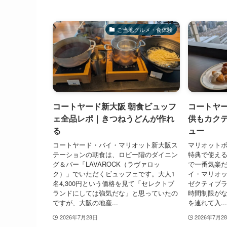
ご当地グルメ・食体験
コートヤード新大阪 朝食ビュッフ
コートヤ
ェ全品レポ｜きつねうどんが作れ
供もカク
る
ュー
コートヤード・バイ・マリオット新大阪ス
マリオット
テーションの朝食は、ロビー階のダイニン
特典で使え
グ＆バー「LAVAROCK（ラヴァロッ
で一番気楽
ク）」でいただくビュッフェです。大人1
イ・マリオ
名4,300円という価格を見て「セレクトブ
ゼクティブ
ランドにしては強気だな」と思っていたの
時間制限が
ですが、大阪の地産...
を連れて入...
2026年7月28日
2026年7月2