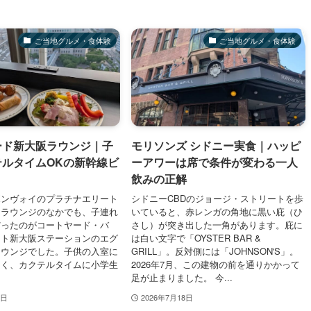
ご当地グルメ・食体験
ご当地グルメ・食体験
ード新大阪ラウンジ｜子
モリソンズ シドニー実食｜ハッピ
テルタイムOKの新幹線ビ
ーアワーは席で条件が変わる一人
飲みの正解
ボンヴォイのプラチナエリート
シドニーCBDのジョージ・ストリートを歩
るラウンジのなかでも、子連れ
いていると、赤レンガの角地に黒い庇（ひ
だったのがコートヤード・バ
さし）が突き出した一角があります。庇に
ット新大阪ステーションのエグ
は白い文字で「OYSTER BAR &
ラウンジでした。子供の入室に
GRILL」。反対側には「JOHNSON'S」。
なく、カクテルタイムに小学生
2026年7月、この建物の前を通りかかって
足が止まりました。 今...
8日
2026年7月18日