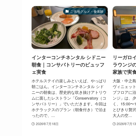
ご当地グルメ・食体験
インターコンチネンタル シドニー
リーガロイ
朝食｜コンサバトリーのビュッフ
ラウンジ
ェ実食
家族で実
ホテルステイの楽しみといえば、やっぱり
大阪・中之
朝ごはん。インターコンチネンタル シド
ヴィニェット 
ニーの朝食は、歴史的な吹き抜けアトリウ
ブフロアに
ムに面したレストラン「Conservatory（コ
ンジ」は、
ンサバトリー）」でいただきます。今回は
く、15:00
ホテラックスのプラン（朝食付き）で泊ま
とびきり贅
ったので、...
大人の空...
2026年7月18日
2026年7月1