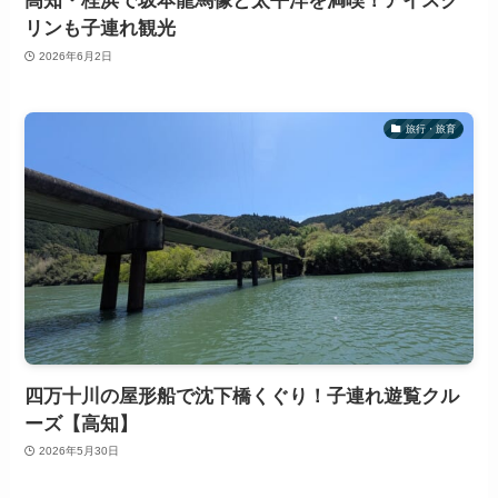
高知・桂浜で坂本龍馬像と太平洋を満喫！アイスク
リンも子連れ観光
2026年6月2日
旅行・旅育
四万十川の屋形船で沈下橋くぐり！子連れ遊覧クル
ーズ【高知】
2026年5月30日