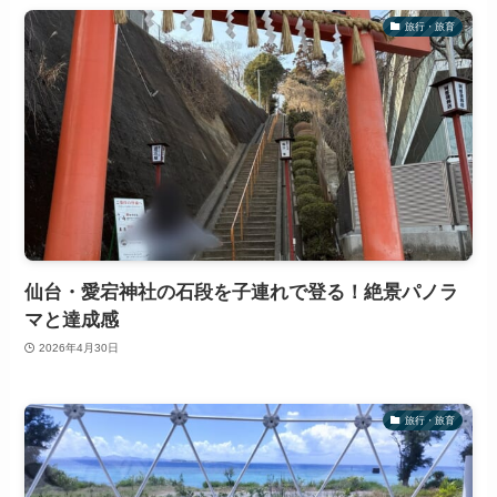
旅行・旅育
仙台・愛宕神社の石段を子連れで登る！絶景パノラ
マと達成感
2026年4月30日
旅行・旅育