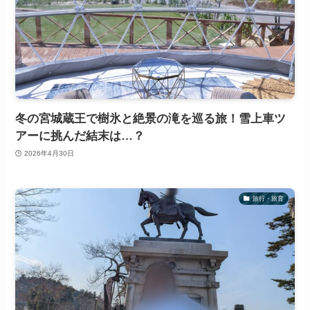
冬の宮城蔵王で樹氷と絶景の滝を巡る旅！雪上車ツ
アーに挑んだ結末は…？
2026年4月30日
旅行・旅育