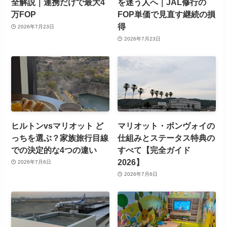
全解説｜連携だけで最大4
を迷う人へ｜JAL修行の
万FOP
FOP単価で見直す継続の損
得
2026年7月23日
2026年7月23日
ヒルトンvsマリオット ど
マリオット・ボンヴォイの
っちを選ぶ？家族旅行目線
仕組みとステータス特典の
での決定的な4つの違い
すべて【完全ガイド
2026】
2026年7月6日
2026年7月6日