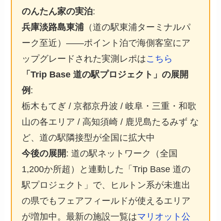
のんたん家の実泊
:
兵庫淡路島東浦
（道の駅東浦ターミナルパ
ーク至近）——ポイント泊で海側客室にア
ップグレードされた実測レポは
こちら
「Trip Base 道の駅プロジェクト」の展開
例
:
栃木もてぎ / 京都京丹波 / 岐阜・三重・和歌
山の各エリア / 高知須崎 / 鹿児島たるみず な
ど、道の駅隣接型が全国に拡大中
今後の展開
: 道の駅ネットワーク（全国
1,200か所超）と連動した「Trip Base 道の
駅プロジェクト」で、ヒルトン系が未進出
の県でもフェアフィールドが使えるエリア
が増加中。最新の施設一覧は
マリオット公