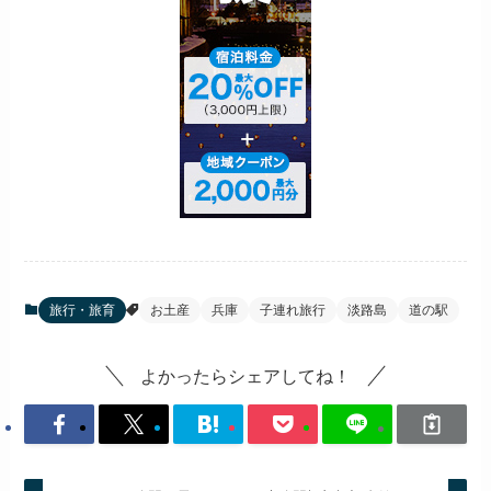
旅行・旅育
お土産
兵庫
子連れ旅行
淡路島
道の駅
よかったらシェアしてね！