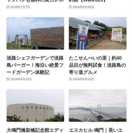
2026年7月7日
2026年6月26日
淡路シェフガーデンで淡路
たこせんべいの里｜約40
島バーガー！海沿い絶景フ
品目が無料試食！淡路島の
ードガーデン体験記
寄り道グルメ
2026年6月23日
2026年6月23日
大鳴門橋架橋記念館エディ
エスカヒル·鳴門｜長いエ