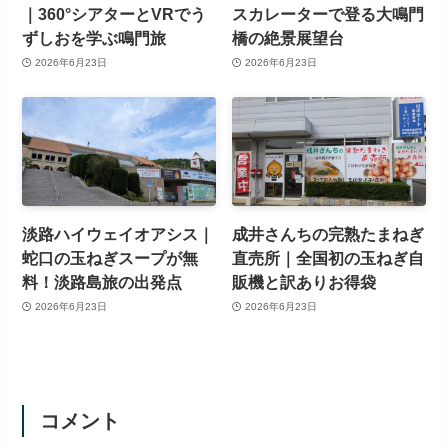
｜360°シアターとVRでう
スカレーターで登る大鳴門
ずしおを学ぶ鳴門旅
橋の絶景展望台
2026年6月23日
2026年6月23日
淡路ハイウェイオアシス｜
成井さんちの完熟たまねぎ
蛇口の玉ねぎスープが無
直売所｜全国初の玉ねぎ自
料！淡路島旅の出発点
販機と訳ありお得袋
2026年6月23日
2026年6月23日
コメント