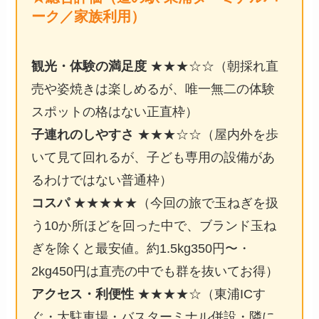
ーク／家族利用）
観光・体験の満足度
★★★☆☆（朝採れ直
売や姿焼きは楽しめるが、唯一無二の体験
スポットの格はない正直枠）
子連れのしやすさ
★★★☆☆（屋内外を歩
いて見て回れるが、子ども専用の設備があ
るわけではない普通枠）
コスパ
★★★★★（今回の旅で玉ねぎを扱
う10か所ほどを回った中で、ブランド玉ね
ぎを除くと最安値。約1.5kg350円〜・
2kg450円は直売の中でも群を抜いてお得）
アクセス・利便性
★★★★☆（東浦ICす
ぐ・大駐車場・バスターミナル併設・隣に