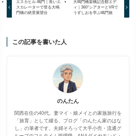
エスカヒル·鳴門｜長いエ
大鳴門橋架橋記念館エデ
スカレーターで登る大鳴
ィ｜360°シアターとVRで
門橋の絶景展望台
うずしおを学ぶ鳴門旅
この記事を書いた人
のんたん
関西在住の40代。妻マイ・娘メイとの家族旅行を
「旅育」として綴る、ブログ「のんたん家のはな
し」の筆者です。夫婦そろって大手小売・流通グ
ループのフルタイム管理職。ANAダイヤモンド・