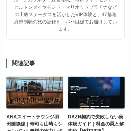
ヒルトンダイヤモンド・マリオットプラチナなど
の上級ステータスを活かしたVIP体験と、47都道
府県制覇の旅の記録を、パパ目線でお届けしてい
ます。
関連記事
ANAスイートラウンジ羽
DAZN契約で失敗しない実
田国際線｜寿司も山崎もシ
体験ガイド｜料金の罠と解
ャンパンも無料の実力レポ
約術【W杯2026】