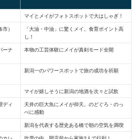
マイとメイがフォトスポットで大はしゃぎ！
条市）
「大油・中油」に驚くメイ。食育ポイント高
し！
パーナ
本物の工芸体験にメイが真剣モード全開
新潟一のパワースポットで旅の成功を祈願
マイが嬉しそうに新潟の地酒を次々と試飲
理ディ
天井の巨大魚にメイが仰天。のどぐろ・のっ
ぺに感動
新潟を代表する歴史ある橋で朝の空気を満喫
のカレ
吹雪の中、開店前から家族3人で行列！