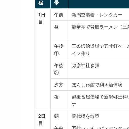
程
帯
1日
午前
新潟空港着・レンタカー
目
昼
龍華亭で背脂ラーメン（三
午後
三条鍛治道場で五寸釘ペー
①
イフ作り
午後
弥彦神社参拝
②
夕方
ぽんしゅ館で利き酒体験
夜
越後番屋酒場で新潟郷土料
ナー
2日
朝
萬代橋を散策
目
午前
万代シテイ・バスセンター