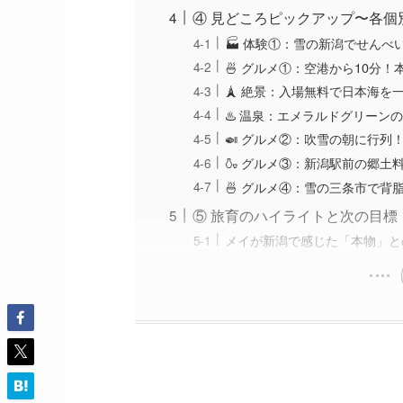
④ 見どころピックアップ〜各個
🏭 体験①：雪の新潟でせん
🍜 グルメ①：空港から10分
🗼 絶景：入場無料で日本海を一
♨️ 温泉：エメラルドグリーン
🍛 グルメ②：吹雪の朝に行
🍶 グルメ③：新潟駅前の郷土
🍜 グルメ④：雪の三条市で背
⑤ 旅育のハイライトと次の目標
メイが新潟で感じた「本物」と