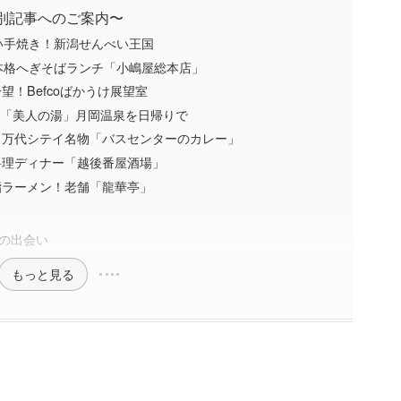
別記事へのご案内〜
べい手焼き！新潟せんべい王国
！本格へぎそばランチ「小嶋屋総本店」
望！Befcoばかうけ展望室
の「美人の湯」月岡温泉を日帰りで
列！万代シテイ名物「バスセンターのカレー」
料理ディナー「越後番屋酒場」
脂ラーメン！老舗「龍華亭」
の出会い
もっと見る