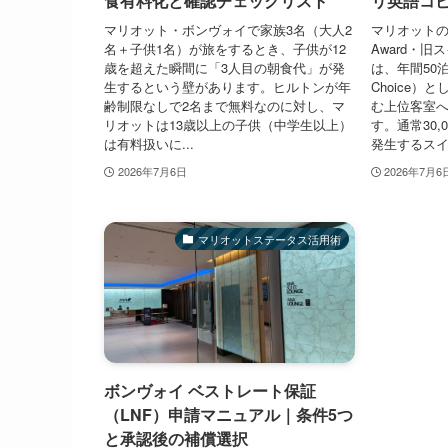
食有料化と確認チェックリスト
リ英語コ
マリオット・ボンヴォイで家族3名（大人2
マリオットの「NU
名＋子供1名）が旅をするとき、子供が12
Award・
歳を超えた瞬間に「3人目の朝食代」が発
は、年間50泊
生するという壁があります。ヒルトンが年
Choice
齢制限なしで2名まで無料なのに対し、マ
む上位客室
リオットは13歳以上の子供（中学生以上）
す。通常30,0
は有料扱いに...
発生するスイー
2026年7月6日
2026年7月6
マリオットステータス活用術
ボンヴォイ ベストレート保証
（LNF）申請マニュアル｜条件5つ
と承認後の補償選択