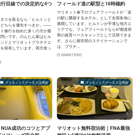
旅行目線での決定的な4つ
フィールド道の駅型と16時確約
マリオット傘下のフェアフィールドが「道
の駅に隣接するホテル」として全国各地に
ータスを取るなら「ヒルトンと
展開しています。ヒルトンが手薄な地方エ
、どちらを優先すべきか」——
リアでも、フェアフィールドなら47都道府
ント修行を始めた多くの方が最
県の旅育ベースキャンプとして活用できま
る問いです。のんたん家はヒル
す。さらに都市部のステイケーションで
モンドとマリオットプラチナエ
は、プラチ...
方を保有しています。両方使っ
2026年7月6日
日
マリオットステータス活用術
マリオットステータス活用術
NUA成功のコツとアプ
マリオット無料宿泊術｜FNA最強