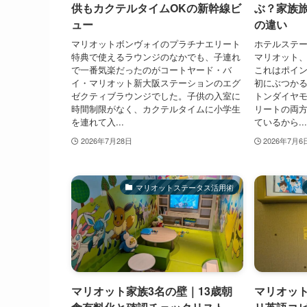
供もカクテルタイムOKの新幹線ビ
ぶ？家族
ュー
の違い
マリオットボンヴォイのプラチナエリート
ホテルステ
特典で使えるラウンジのなかでも、子連れ
マリオット
で一番気楽だったのがコートヤード・バ
これはポイ
イ・マリオット新大阪ステーションのエグ
初にぶつか
ゼクティブラウンジでした。子供の入室に
トンダイヤ
時間制限がなく、カクテルタイムに小学生
リートの両
を連れて入...
ているから...
2026年7月28日
2026年7月6
マリオットステータス活用術
マリオット家族3名の壁｜13歳朝
マリオット