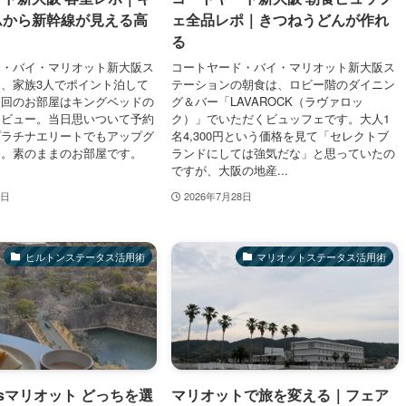
ムから新幹線が見える高
ェ全品レポ｜きつねうどんが作れ
る
ド・バイ・マリオット新大阪ス
コートヤード・バイ・マリオット新大阪ス
、家族3人でポイント泊して
テーションの朝食は、ロビー階のダイニン
今回のお部屋はキングベッドの
グ＆バー「LAVAROCK（ラヴァロッ
ィビュー。当日思いついて予約
ク）」でいただくビュッフェです。大人1
プラチナエリートでもアップグ
名4,300円という価格を見て「セレクトブ
し。素のままのお部屋です。
ランドにしては強気だな」と思っていたの
ですが、大阪の地産...
8日
2026年7月28日
ヒルトンステータス活用術
マリオットステータス活用術
sマリオット どっちを選
マリオットで旅を変える｜フェア