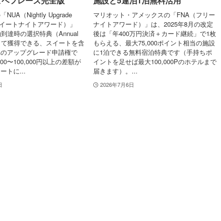
ピペフレーズ完全版
施設と5連泊1泊無料活用
A（Nightly Upgrade
マリオット・アメックスの「FNA（フリー
旧スイートナイトアワード）」
ナイトアワード）」は、2025年8月の改定
到達時の選択特典（Annual
後は「年400万円決済＋カード継続」で1枚
）として獲得できる、スイートを含
もらえる、最大75,000ポイント相当の施設
へのアップグレード申請権で
に1泊できる無料宿泊特典です（手持ちポ
00〜100,000円以上の差額が
イントを足せば最大100,000Pのホテルまで
トに...
届きます）。...
日
2026年7月6日