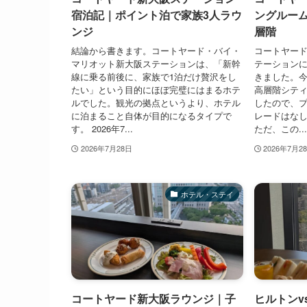
宿泊記｜ポイント泊で家族3人ラウ
ングルー
ンジ
層階
結論から書きます。コートヤード・バイ・
コートヤー
マリオット新大阪ステーションは、「新幹
テーションに
線に乗る前後に、家族で1泊だけ贅沢をし
きました。
たい」という目的にほぼ完璧にはまるホテ
高層階シテ
ルでした。観光の拠点というより、ホテル
したので、
に泊まること自体が目的になるタイプで
レードはな
す。 2026年7...
ただ、この...
2026年7月28日
2026年7月2
ホテル・ステイ
コートヤード新大阪ラウンジ｜子
ヒルトンv